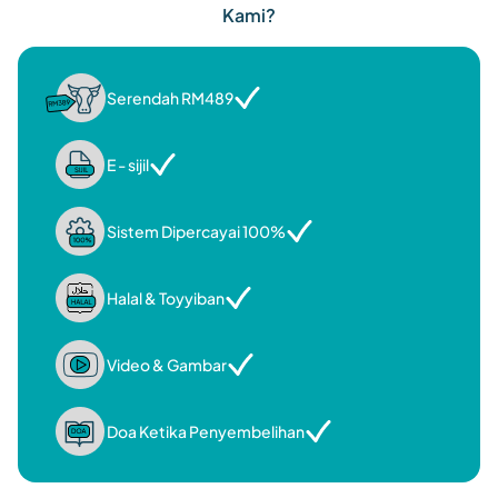
Kami?
Serendah RM489
E - sijil
Sistem Dipercayai 100%
Halal & Toyyiban
Video & Gambar
Doa Ketika Penyembelihan