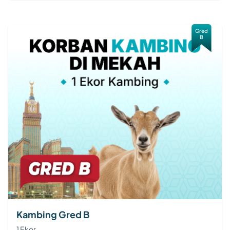
Gred
B
Kambing Gred B
1 Ekor