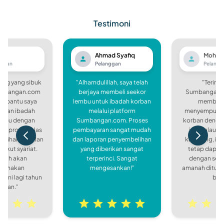
Testimoni
fli
Ahmad Syafiq
Mohd R
nggan
Pelanggan
Pelangg
ang yang sibuk
"Alhamdulillah, saya telah
"Terima
Sumbangan.com
berjaya membeli seekor
Sumbangan.c
embantu saya
lembu untuk ibadah korban
membant
akan ibadah
melalui platform
menyempurna
embu dengan
Sumbangan.com. Proses
korban dengan
a proses jelas
pembayaran sangat mudah
ini. Walaupu
elihan berjalan
dan laporan penyembelihan
kampung, iba
gikut syariat.
yang diberikan sangat
tetap dapat 
Allah akan
terperinci. Sangat
dengan sem
gunakan
mengesankan!"
amanah dituna
 ini lagi tahun
baik
apan."