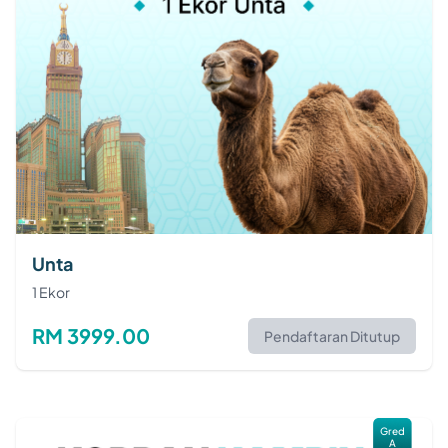
Unta
1 Ekor
RM 3999.00
Pendaftaran Ditutup
Gred
A